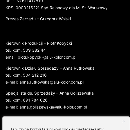
REGON: 611417810
KRS: 0000215221 Sąd Rejonowy dla M. St. Warszawy
Prezes Zarządu – Grzegorz Wolski
Kierownik Produkcji – Piotr Kopycki
tel. kom. 509 382 441
email: piotr.kopycki@alu-kolor.com.pl
Kierownik Działu Sprzedaży – Anna Rutkowska
tel. kom. 504 212 216
e-mail: anna.rutkowska@alu-kolor.com.pl
Specjalista ds. Sprzedaży – Anna Goliszewska
tel. kom. 691 784 026
e-mail: anna.goliszewska@alu-kolor.com.pl
Copyright alukolor. Wszelkie prawa zastrzeżone. Wszystkie teksty, obrazy, grafiki, pliki
Ta witryna korzysta z plików cookie (ciasteczek) aby